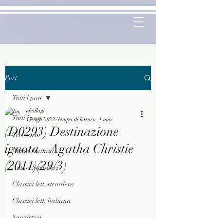
Post
Tutti i post
challagi
Tutti i post
15 ago 2022
Tempo di lettura: 1 min
(D0293) Destinazione
Territorio
ignota - Agatha Christie
Autori Italiani
(2011)(29/3)
Autori Stranieri
Classici lett. straniera
Classici lett. italiana
Saggistica