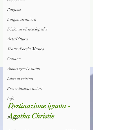
Ragazzi
Lingua straniera
Dizionari/Enciclopedie
Arte/Pittura
Teatro/Poesia/Musica
Collane
Autori greci e latini
Libri in vetrina
Presentazione autori
Info
Destinazione ignota - 
Vari
Agatha Christie
Poesia