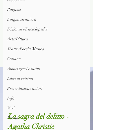
Ragazzi
Lingua straniera
Dizionari/Enciclopedie
Arte/Pittura
Teatro/Poesia/Musica
Collane
Autori greci e latini
Libri in vetrina
Presentazione autori
Info
Vari
La sagra del delitto - 
Poesia
Agatha Christie