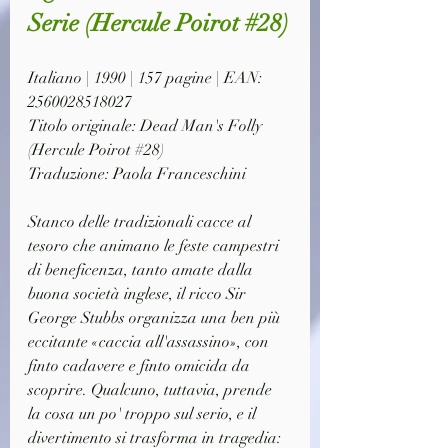
Serie 
(Hercule Poirot #28)
Italiano | 1990 | 157 pagine | EAN: 
2560028518027
Titolo originale: Dead Man's Folly 
(Hercule Poirot #28)
Traduzione: Paola Franceschini
Stanco delle tradizionali cacce al 
tesoro che animano le feste campestri 
di beneficenza, tanto amate dalla 
buona società inglese, il ricco Sir 
George Stubbs organizza una ben più 
eccitante «caccia all'assassino», con 
finto cadavere e finto omicida da 
scoprire. Qualcuno, tuttavia, prende 
la cosa un po' troppo sul serio, e il 
divertimento si trasforma in tragedia: 