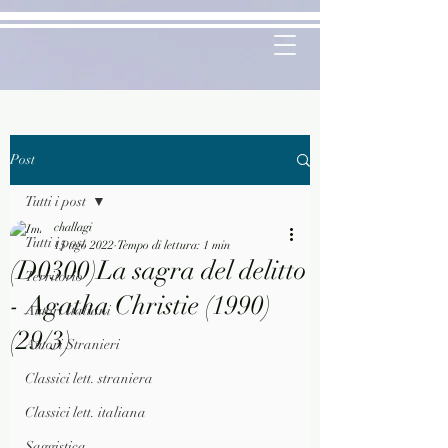
Post
Tutti i post
challagi
Tutti i post
15 ago 2022
Tempo di lettura: 1 min
(D0300)La sagra del delitto
Territorio
- Agatha Christie (1990)
Autori Italiani
(29/3)
Autori Stranieri
Classici lett. straniera
Classici lett. italiana
Saggistica