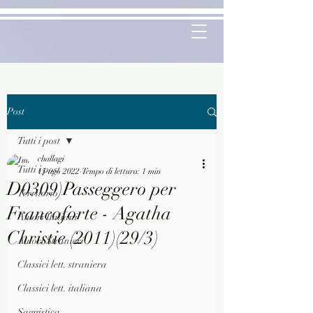
Post
Tutti i post
challagi
Tutti i post
15 ago 2022
Tempo di lettura: 1 min
D0309)Passeggero per
Territorio
Francoforte - Agatha
Autori Italiani
Christie (2011)(29/3)
Autori Stranieri
Classici lett. straniera
Classici lett. italiana
Saggistica