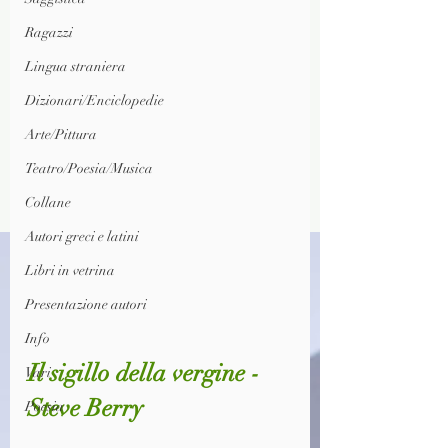
Ragazzi
Lingua straniera
Dizionari/Enciclopedie
Arte/Pittura
Teatro/Poesia/Musica
Collane
Autori greci e latini
Libri in vetrina
Presentazione autori
Info
Il sigillo della vergine - 
Vari
Steve Berry
Poesia