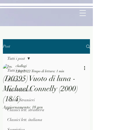
Post
Tutti i post
challagi
Tutti i post
2 lug 2022
Tempo di lettura: 1 min
(D0395) Vuoto di luna -
Territorio
Michael Connelly (2000)
Autori Italiani
(18/4)
Autori Stranieri
Aggiornamento:
18 gen
Classici lett. straniera
Classici lett. italiana
Saggistica