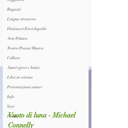
Ragazzi
Lingua straniera
Dizionari/Enciclopedie
Arte/Pittura
Teatro/Poesia/Musica
Collane
Autori greci e latini
Libri in vetrina
Presentazione autori
Info
Vari
Vuoto di luna - Michael 
Poesia
Connelly