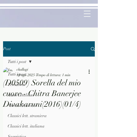
Post
Tutti i post
challagi
Tutti i post
10 ago 2025
Tempo di lettura: 1 min
(D0509) Sorella del mio
Territorio
cuore - Chitra Banerjee
Autori Italiani
Divakaruni(2016)(01/4)
Autori Stranieri
Classici lett. straniera
Classici lett. italiana
Saggistica