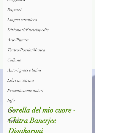
Ragazzi
Lingua straniera
Dizionari/Enciclopedie
Arte/Pittura
Teatro/Poesia/Musica
Collane
Autori greci e latini
Libri in vetrina
Presentazione autori
Info
Sorella del mio cuore - 
Vari
Chitra Banerjee 
Poesia
Divakaruni