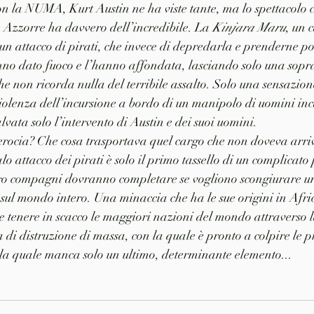
on la NUMA, Kurt Austin ne ha viste tante, ma lo spettacolo ch
e Azzorre ha davvero dell’incredibile. La 
Kinjara Maru
, un 
un attacco di pirati, che invece di depredarla e prenderne po
anno dato fuoco e l’hanno affondata, lasciando solo una sopra
he non ricorda nulla del terribile assalto. Solo una sensazion
violenza dell’incursione a bordo di un manipolo di uomini inc
salvata solo l’intervento di Austin e dei suoi uomini.
erocia? Che cosa trasportava quel cargo che non doveva arri
o attacco dei pirati è solo il primo tassello di un complicato
loro compagni dovranno completare se vogliono scongiurare un
ul mondo intero. Una minaccia che ha le sue origini in Afri
de tenere in scacco le maggiori nazioni del mondo attraverso l
di distruzione di massa, con la quale è pronto a colpire le pr
a quale manca solo un ultimo, determinante elemento...