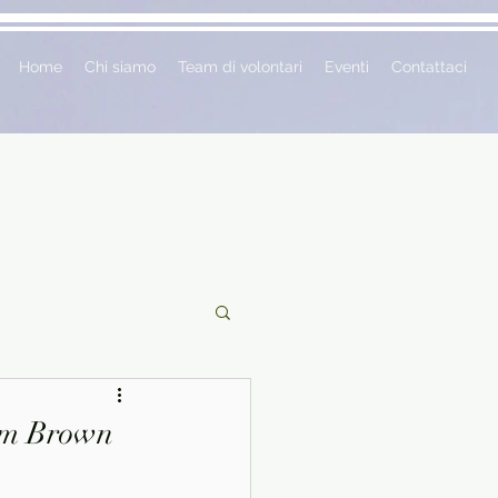
Home
Chi siamo
Team di volontari
Eventi
Contattaci
ciclopedie
ham Brown
 vetrina