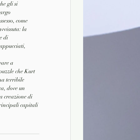
e gli si 
cargo 
ssesso, come 
vvissuta: la 
e di 
appucciati, 
vare a 
 puzzle che Kurt 
a terribile 
ca, dove un 
a creazione di 
incipali capitali 