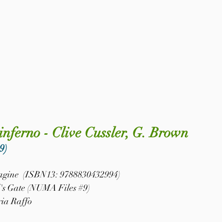
l'inferno - Clive Cussler, G. Brown
9)
 pagine  (ISBN13: 9788830432994)
's Gate (
NUMA Files #9
)
ia Raffo