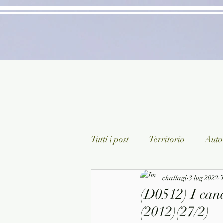
Tutti i post
Territorio
Autor
Classici lett. italiana
challagi
3 lug 2022
Sagg
T
(D0512) I canc
(2012)(27/2)
Arte/Pittura
Teatro/Poesi