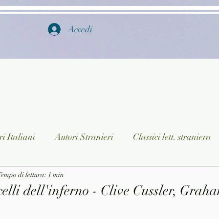
Accedi
i Italiani
Autori Stranieri
Classici lett. straniera
istica
empo di lettura: 1 min
Ragazzi
Lingua straniera
Dizionari/En
elli dell'inferno - Clive Cussler, Gra
a/Musica
Collane
Autori greci e latini
Libri in