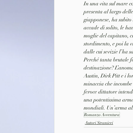
In una vita sul mare c
presenta al largo dell
giapponese, ha subito 
accade di solito, le h
moglie del capitano, c
stordimento, e poi la 
dalle cui sevizie l’ha 
Perché tanta brutale f
destinazione? L’anomal
Austin, Dirk Pitt e i 
minaccia che incombe s
feroce dittatore inten
una potentissima arma 
mondiali. Un’arma all
Romanzo Avventura
Autori Stranieri