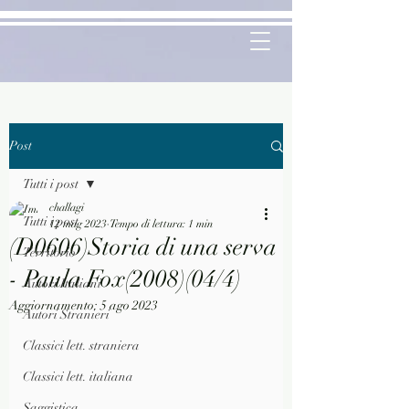
Post
Tutti i post
challagi
Tutti i post
12 mag 2023
Tempo di lettura: 1 min
(D0606)Storia di una serva
Territorio
- Paula Fox(2008)(04/4)
Autori Italiani
Aggiornamento:
5 ago 2023
Autori Stranieri
Classici lett. straniera
Classici lett. italiana
Saggistica