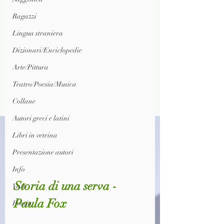
Ragazzi
Lingua straniera
Dizionari/Enciclopedie
Arte/Pittura
Teatro/Poesia/Musica
Collane
Autori greci e latini
Libri in vetrina
Presentazione autori
Info
Storia di una serva - 
Vari
Paula Fox
Poesia