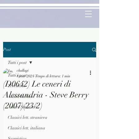
Post
Tutti i post
challagi
Tutti i post
8 mar 2024
Tempo di lettura: 1 min
(D0642) Le ceneri di
Territorio
Alessandria - Steve Berry
Autori Italiani
(2007)(23/2)
Autori Stranieri
Classici lett. straniera
Classici lett. italiana
Saggistica