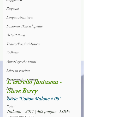
Ragazzi
Lingua straniera
Dizionari/Enciclopedie
Arte/Pittura
Teatro/Poesia/Musica
Collane
Autori greci e latini
Libri in vetrina
Presentazione autori
L'esercito fantasma - 
Info
Steve Berry
Vari
Serie "Cotton Malone # 06"
Poesia
Italiano |  2011 | 462 pagine | ISBN: 