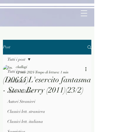
Post
Tutti i post
challagi
Tutti i post
12 mar 2024
Tempo di lettura: 1 min
(D0644)L'esercito fantasma
Territorio
- Steve Berry (2011)(23/2)
Autori Italiani
Autori Stranieri
Classici lett. straniera
Classici lett. italiana
Saggistica