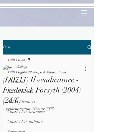
Post
Tutti i post
challagi
Tutti i post
1 ago 2022
Tempo di lettura: 1 min
(D0711) Il vendicatore -
Territorio
Frederick Forsyth (2004)
Autori Italiani
(24/6)
Autori Stranieri
Aggiornamento:
20 mar 2023
Classici lett. straniera
Classici lett. italiana
Saggistica