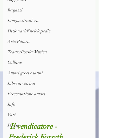
Ragazzi
Lingua straniera
Dizionari/Enciclopedie
Arte/Pittura
Teatro/Poesia/Musica
Collane
Autori greci e latini
Libri in vetrina
Presentazione autori
Info
Vari
 Il vendicatore - 
Poesia
Frederick Forsyth