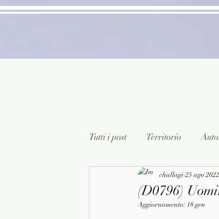
Tutti i post
Territorio
Autor
Classici lett. italiana
challagi
25 ago 202
Sagg
(D0796) Uomin
Aggiornamento:
18 gen
Arte/Pittura
Teatro/Poesi