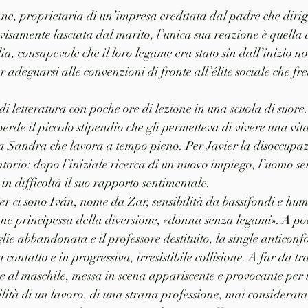
ne, proprietaria di un’impresa ereditata dal padre che diri
isamente lasciata dal marito, l’unica sua reazione è quella d
ia, consapevole che il loro legame era stato sin dall’inizio 
 adeguarsi alle convenzioni di fronte all’élite sociale che fre
di letteratura con poche ore di lezione in una scuola di suore.
, perde il piccolo stipendio che gli permetteva di vivere una vi
a Sandra che lavora a tempo pieno. Per Javier la disoccupa
orio: dopo l’iniziale ricerca di un nuovo impiego, l’uomo s
in difficoltà il suo rapporto sentimentale.
er ci sono Iván, nome da Zar, sensibilità da bassifondi e hum
e principessa della diversione, «donna senza legami». A poco
ie abbandonata e il professore destituito, la single anticonfo
 contatto e in progressiva, irresistibile collisione. A far da tra
e al maschile, messa in scena appariscente e provocante per 
ilità di un lavoro, di una strana professione, mai considerata