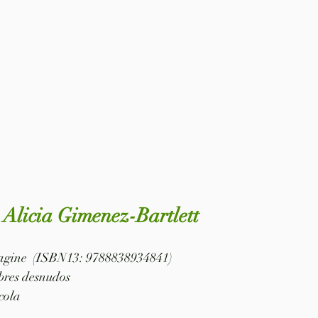
 Alicia Gimenez-Bartlett
 pagine  (ISBN13: 9788838934841)
bres desnudos
cola