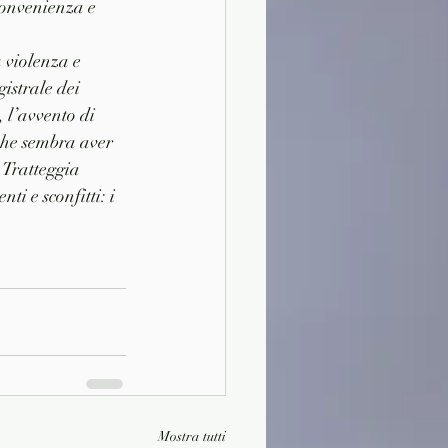
 convenienza e 
a violenza e 
istrale dei 
 l’avvento di 
che sembra aver 
 Tratteggia 
ti e sconfitti: i 
Mostra tutti