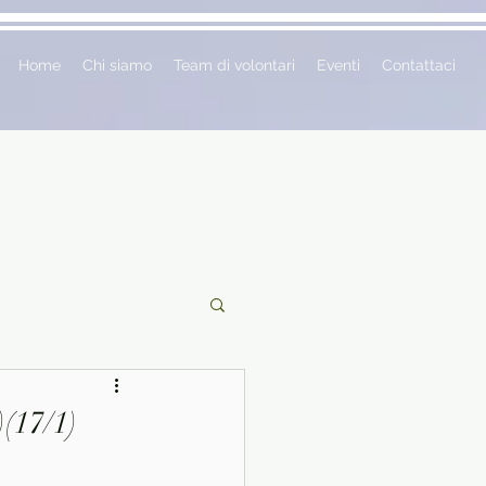
Home
Chi siamo
Team di volontari
Eventi
Contattaci
ciclopedie
(17/1)
 vetrina