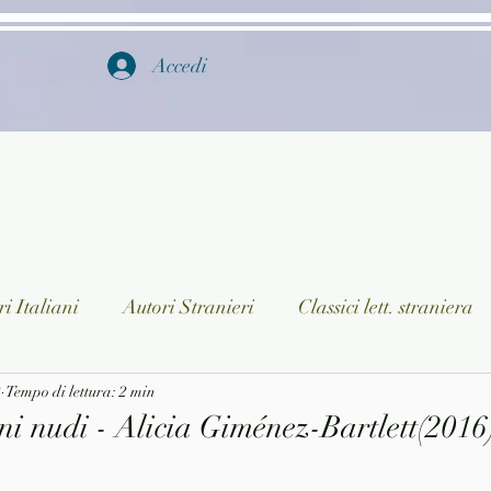
Accedi
i Italiani
Autori Stranieri
Classici lett. straniera
2
istica
Tempo di lettura: 2 min
Ragazzi
Lingua straniera
Dizionari/En
i nudi - Alicia Giménez-Bartlett(2016)
a/Musica
Collane
Autori greci e latini
Libri in