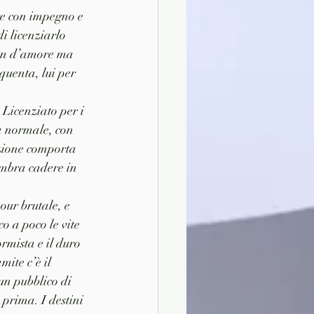
ge con impegno e 
i licenziarlo 
non d’amore ma 
quenta, lui per 
 Licenziato per i 
ta normale, con 
zione comporta 
embra cadere in 
our brutale, e 
 a poco le vite 
rmista e il duro 
mite c’è il 
un pubblico di 
 prima. I destini 