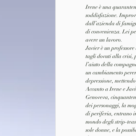
Irene è una quaranten
soddisfazione. Improvv
dall’azienda di famigl
di convenienza. Lei per
avere un lavoro.
Javier è un professore 
tagli dovuti alla crisi
l’aiuto della compagn
un cambiamento perent
depressione, mettendo 
Accanto a Irene e Javi
Genoveva, cinquantenn
dei personaggi, la mogl
di periferia, entrano in
mondo degli strip-teas
sole donne, e la possib