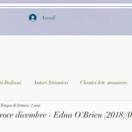
Accedi
i Italiani
Autori Stranieri
Classici lett. straniera
istica
Tempo di lettura: 1 min
Ragazzi
Lingua straniera
Dizionari/En
roce dicembre - Edna O'Brien (2018)(0
a/Musica
Collane
Autori greci e latini
Libri in