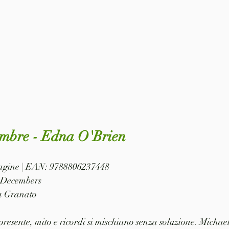
embre - Edna O'Brien
 pagine | EAN: 9788806237448
d Decembers
a Granato
resente, mito e ricordi si mischiano senza soluzione. Michael