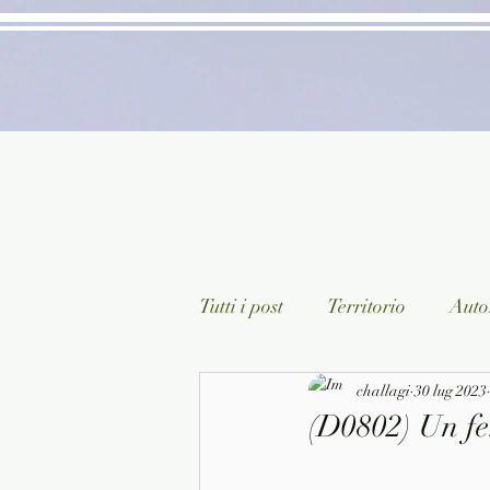
Tutti i post
Territorio
Autor
Classici lett. italiana
challagi
30 lug 2023
Sagg
(D0802) Un fe
Arte/Pittura
Teatro/Poesi