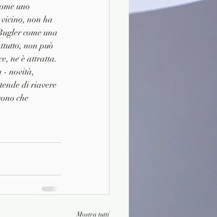
 come uno 
 vicino, non ha 
 Bugler come una 
ttutto, non può 
, ne è attratta. 
 - novità, 
tende di riavere 
sono che 
Mostra tutti