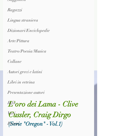
Ragazzi
Lingua straniera
Dizionari/Enciclopedie
Arte/Pittura
Teatro/Poesia/Musica
Collane
Autori greci e latini
Libri in vetrina
Presentazione autori
L'oro dei Lama - Clive 
Info
Cussler, Craig Dirgo
Vari
(Serie "Oregon" - Vol.1)
Poesia