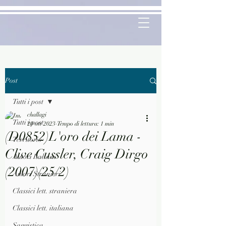
Post
Tutti i post
challagi
Tutti i post
20 ott 2023
Tempo di lettura: 1 min
(D0852)L'oro dei Lama -
Territorio
Clive Cussler, Craig Dirgo
Autori Italiani
(2007)(25/2)
Autori Stranieri
Classici lett. straniera
Classici lett. italiana
Saggistica