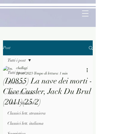
Post
Tutti i post
challagi
Tutti i post
20 ott 2023
Tempo di lettura: 1 min
(D0855) La nave dei morti -
Territorio
Clive Cussler, Jack Du Brul
Autori Italiani
(2011)(25/2)
Autori Stranieri
Classici lett. straniera
Classici lett. italiana
Saggistica