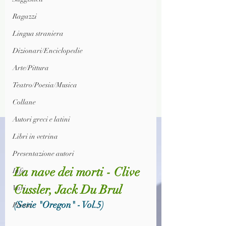
Ragazzi
Lingua straniera
Dizionari/Enciclopedie
Arte/Pittura
Teatro/Poesia/Musica
Collane
Autori greci e latini
Libri in vetrina
Presentazione autori
La nave dei morti - Clive 
Info
Cussler, Jack Du Brul
Vari
(Serie "Oregon" - Vol.5)
Poesia