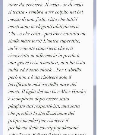
nave da crociera. Il virus - se di virus 
si tratta - sembra aver colpito nel bel 
mezzo di una festa, visto che tutti i 
morti sono in eleganti abiti da sera. 
Chi - o che cosa - può aver causato un 
simile massacro? L'unica superstite, 
un'avvenente cameriera che era 
ricoverata in infermeria in preda a 
una grave crisi asmatica, non ha visto 
nulla ed è sotto shock... Per Cabrillo 
però non c'è da risolvere solo il 
terrificante mistero della nave dei 
morti. Il figlio del suo vice Max Hanley 
è scomparso dopo essere stato 
plagiato dai responsivisti, una setta 
che predica la sterilizzazione dei 
propri membri per risolvere il 
problema della sovrappopolazione 
sulla Terra. E forse il fatto che a bordo 