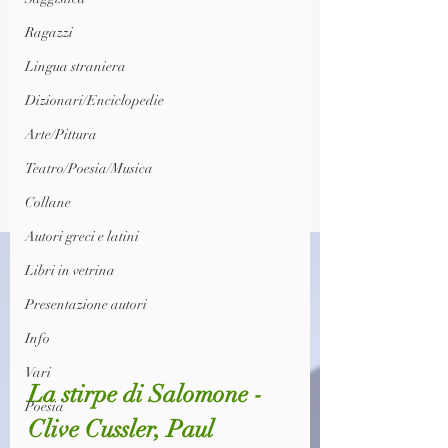
Ragazzi
Lingua straniera
Dizionari/Enciclopedie
Arte/Pittura
Teatro/Poesia/Musica
Collane
Autori greci e latini
Libri in vetrina
Presentazione autori
Info
Vari
La stirpe di Salomone - 
Poesia
Clive Cussler, Paul 