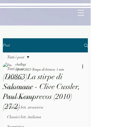
Post
Tutti i post
challagi
Tutti i post
19 ott 2023
Tempo di lettura: 1 min
(D0863)La stirpe di
Territorio
Salomone - Clive Cussler,
Autori Italiani
Paul Kemprecos (2010)
Autori Stranieri
(27/2)
Classici lett. straniera
Classici lett. italiana
Saggistica