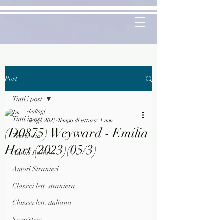
Post
Tutti i post
challagi
Tutti i post
10 ago 2025
Tempo di lettura: 1 min
(D0875) Weyward - Emilia
Territorio
Hart (2023)(05/3)
Autori Italiani
Autori Stranieri
Classici lett. straniera
Classici lett. italiana
Saggistica