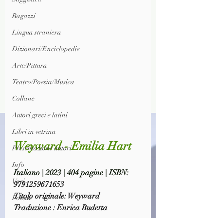
Ragazzi
Lingua straniera
Dizionari/Enciclopedie
Arte/Pittura
Teatro/Poesia/Musica
Collane
Autori greci e latini
Libri in vetrina
Weyward - Emilia Hart
Presentazione autori
Info
Italiano | 2023 | 404 pagine | ISBN: 
Vari
9791259671653
Titolo originale: Weyward
Poesia
Traduzione : Enrica Budetta