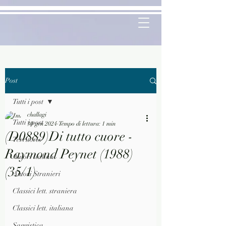
Post
Tutti i post
challagi
Tutti i post
30 gen 2024
Tempo di lettura: 1 min
(D0889)Di tutto cuore -
Territorio
Raymond Peynet (1988)
Autori Italiani
(35/1)
Autori Stranieri
Classici lett. straniera
Classici lett. italiana
Saggistica