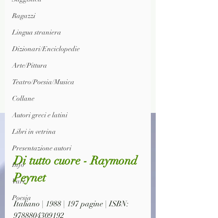
Ragazzi
Lingua straniera
Dizionari/Enciclopedie
Arte/Pittura
Teatro/Poesia/Musica
Collane
Autori greci e latini
Libri in vetrina
Presentazione autori
Di tutto cuore - Raymond 
Info
Peynet
Vari
Poesia
Italiano | 1988 | 197 pagine | ISBN: 
9788804309192