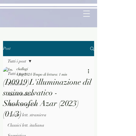
Post
Tutti i post
challagi
Tutti i post
4 lug 2024
Tempo di lettura: 1 min
(D0919)L'illuminazione dil
Territorio
susino selvatico -
Autori Italiani
Shokoofeh Azar (2023)
Autori Stranieri
(01/3)
Classici lett. straniera
Classici lett. italiana
Saggistica