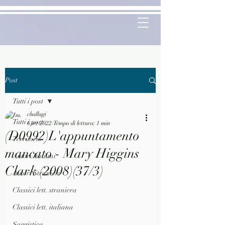
Post
Tutti i post
challagi
Tutti i post
6 set 2022
Tempo di lettura: 1 min
(D0992)L'appuntamento
Territorio
mancato - Mary Higgins
Autori Italiani
Clark (2008)(37/3)
Autori Stranieri
Classici lett. straniera
Classici lett. italiana
Saggistica