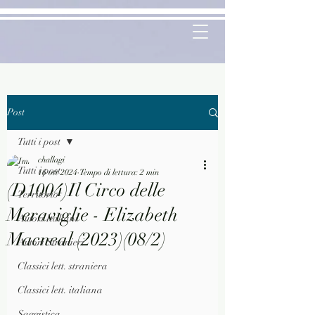
Post
Tutti i post
challagi
Tutti i post
16 ott 2024
Tempo di lettura: 2 min
(D1004)Il Circo delle
Territorio
Meraviglie - Elizabeth
Autori Italiani
Macneal (2023)(08/2)
Autori Stranieri
Classici lett. straniera
Classici lett. italiana
Saggistica