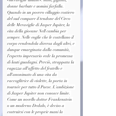
«meraviglie umane»: nani, giganti, 
donne barbute e uomini farfalla. 
Quando in un povero villaggio costiero 
del sud compare il tendone del Circo 
delle Meraviglie di Jasper Jupiter, la 
vita della giovane Nell cambia per 
sempre. Nelle voglie che le costellano il 
corpo rendendola diversa dagli altri, e 
dunque emarginata dalla comunità, 
l'esperto impresario vede la promessa 
di lauti guadagni. Perciò, strappata la 
ragazza all'affetto del fratello e 
all'anonimato di una vita da 
raccoglitrice di violette, la porta in 
tournée per tutto il Paese. L'ambizione 
di Jasper Jupiter non conosce limite. 
Come un novello dottor Frankenstein 
o un moderno Dedalo, è deciso a 
costruirsi con le proprie mani la 