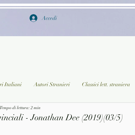
Accedi
i Italiani
Autori Stranieri
Classici lett. straniera
istica
Tempo di lettura: 2 min
Ragazzi
Lingua straniera
Dizionari/En
inciali - Jonathan Dee (2019)(03/5)
a/Musica
Collane
Autori greci e latini
Libri in