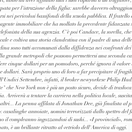
ta per l'istruzione della figlia: sarebbe davvero oltraggioso 
rsi nei pericolosi bassifondi della scuola pubblica. Il fratell
n agente immobiliare che ha mollato la precedente fidanzata s
elefonista della sua agenzia. C'è poi Candace, la sorella, che
cale e coltiva una storia clandestina con il padre di una delle 
adina sono tutti accomunati dalla diffidenza nei confronti dei t
lla grande metropoli che possono permettersi una seconda cas
dere cinque dollari per un pomodoro, perché ignora il valor
 dollari. Sarà proprio uno di loro a far precipitare il fragile
ll'Undici Settembre, infatti, il broker newyorkese Philip Had
ate" che New York non è più un posto sicuro, decide di traslo
ia. Arriverà a tentare la carriera nella politica locale, suscit
 altri... La penna affilata di Jonathan Dee, già finalista al p
 casalinghe annoiate, uomini terrorizzati dallo spettro del f
o il compleanno ingozzandosi di sushi... «I provinciali», ro
o, è un brillante ritratto al vetriolo dell'America di oggi.