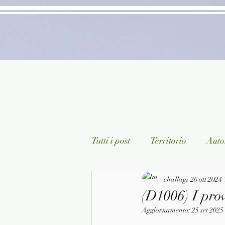
Tutti i post
Territorio
Autor
Classici lett. italiana
challagi
26 ott 2024
Sagg
(D1006) I prov
Aggiornamento:
25 set 2025
Arte/Pittura
Teatro/Poesi