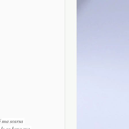
 ma scarsa 
 lo sa bene sua 