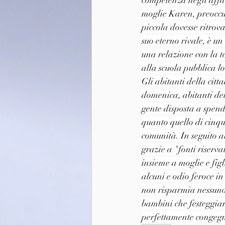
moglie Karen, preoccupa
piccola dovesse ritrova
suo eterno rivale, è u
una relazione con la t
alla scuola pubblica lo
Gli abitanti della citt
domenica, abitanti de
gente disposta a spen
quanto quello di cinque
comunità. In seguito a
grazie a "fonti riserv
insieme a moglie e figl
alcuni e odio feroce in
non risparmia nessuno:
bambini che festeggian
perfettamente congegnat