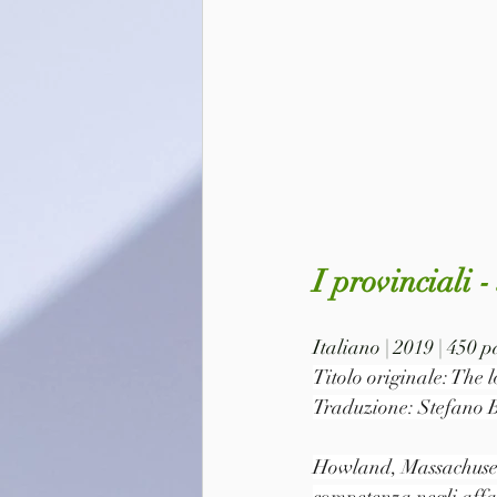
I provinciali 
Italiano | 2019 | 450 
Titolo originale: The l
Traduzione: Stefano B
Howland, Massachusett
competenza negli affari