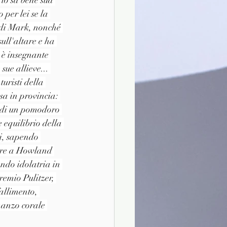
per lei se la 
o di Mark, nonché 
ull'altare e ha 
 è insegnante 
sue allieve... 
uristi della 
a in provincia: 
e di un pomodoro 
 equilibrio della 
i, sapendo 
care a Howland 
ando idolatria in 
remio Pulitzer, 
allimento, 
manzo corale 