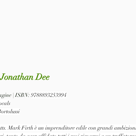
- Jonathan Dee
pagine | ISBN: 
9788893253994
ocals
ortolussi
s. Mark Firth è un imprenditore edile con grandi ambizioni
, tanto da aver affidato tutti i suoi risparmi a un truffatore;