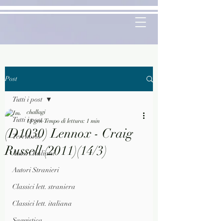
Post
Tutti i post
challagi
Tutti i post
18 gen
Tempo di lettura: 1 min
(D1030) Lennox - Craig
Territorio
Russell (2011)(14/3)
Autori Italiani
Autori Stranieri
Classici lett. straniera
Classici lett. italiana
Saggistica