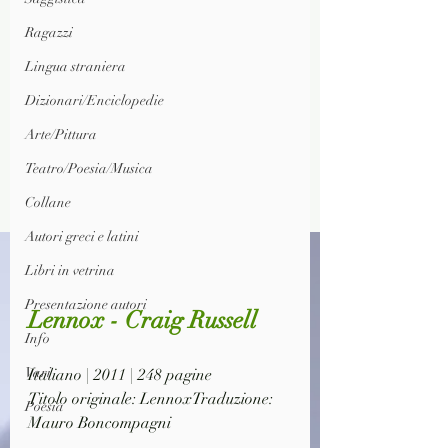
Ragazzi
Lingua straniera
Dizionari/Enciclopedie
Arte/Pittura
Teatro/Poesia/Musica
Collane
Autori greci e latini
Libri in vetrina
Presentazione autori
Lennox - Craig Russell
Info
Vari
Italiano | 2011 | 248 pagine
Titolo originale: LennoxTraduzione: 
Poesia
Mauro Boncompagni