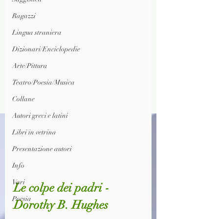
Ragazzi
Lingua straniera
Dizionari/Enciclopedie
Arte/Pittura
Teatro/Poesia/Musica
Collane
Autori greci e latini
Libri in vetrina
Presentazione autori
Info
Vari
Le colpe dei padri - 
Poesia
Dorothy B. Hughes