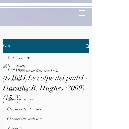
Post
Tutti i post
challagi
Tutti i post
17 gen
Tempo di lettura: 1 min
(D1034)Le colpe dei padri -
Territorio
Dorothy B. Hughes (2009)
Autori Italiani
(15/2)
Autori Stranieri
Classici lett. straniera
Classici lett. italiana
Saggistica