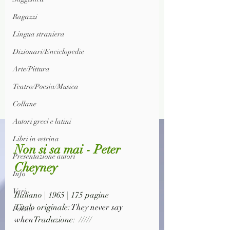
Ragazzi
Lingua straniera
Dizionari/Enciclopedie
Arte/Pittura
Teatro/Poesia/Musica
Collane
Autori greci e latini
Libri in vetrina
Non si sa mai - Peter 
Presentazione autori
Cheyney
Info
Vari
Italiano | 1965 | 175 pagine 
Titolo originale: 
They never say 
Poesia
when
Traduzione:  /////