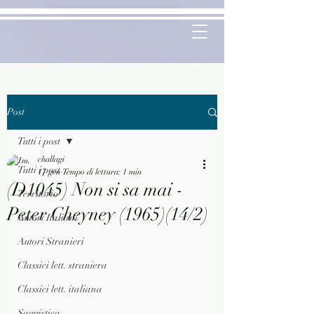
Post
Tutti i post
challagi
Tutti i post
17 gen
Tempo di lettura: 1 min
(D1045) Non si sa mai -
Territorio
Peter Cheyney (1965)(14/2)
Autori Italiani
Autori Stranieri
Classici lett. straniera
Classici lett. italiana
Saggistica