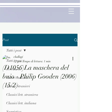
Post
Tutti i post
challagi
Tutti i post
17 gen
Tempo di lettura: 1 min
(D1056)La maschera del
Territorio
buio - Philip Gooden (2006)
Autori Italiani
(15/2)
Autori Stranieri
Classici lett. straniera
Classici lett. italiana
Saggistica