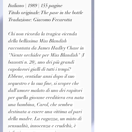
Italiano | 1989 | 155 pagine
Titolo originale: 
The paw in the bottle
Traduzione: Giacomo Fecarotta
Chi non ricorda la tragica vicenda 
della bellissima Miss Blandish 
raccontata da James Hadley Chase in 
"Niente orchidee per Miss Blandish" (I 
bassotti n. 20), uno dei più grandi 
capolavori gialli di tutti i tempi? 
Ebbene, ventidue anni dopo il suo 
sequestro e la sua fine, si scopre che 
dall'amore malato di uno dei rapitori 
per quella giovane ereditiera era nata 
una bambina, Carol, che sembra 
destinata a essere una vittima al pari 
della madre. La ragazza, un misto di 
sensualità, innocenza e crudeltà, è 