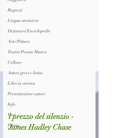
Ragazzi
Lingua straniera
Dizionari/Enciclopedie
Arte/Pittura
Teatro/Poesia/Musica
Collane
Autori greci e latini
Libri in vetrina
Presentazione autori
Info
l prezzo del silenzio - 
Vari
James Hadley Chase
Poesia