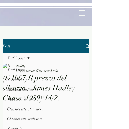
Post
Tutti i post
challagi
Tutti i post
17 gen
Tempo di lettura: 1 min
(D1067)Il prezzo del
Territorio
silenzio - James Hadley
Autori Italiani
Chase (1989)(14/2)
Autori Stranieri
Classici lett. straniera
Classici lett. italiana
Saggistica