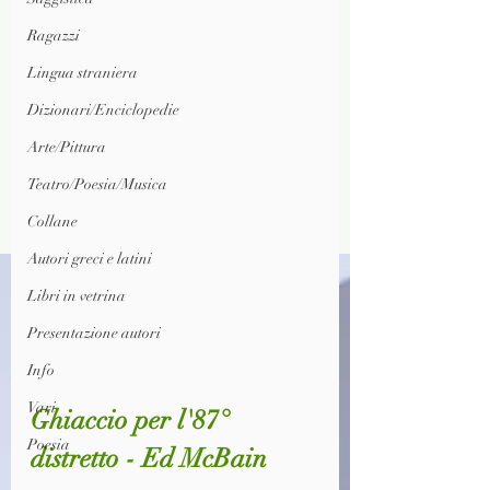
Ragazzi
Lingua straniera
Dizionari/Enciclopedie
Arte/Pittura
Teatro/Poesia/Musica
Collane
Autori greci e latini
Libri in vetrina
Presentazione autori
Info
Vari
Ghiaccio per l'87° 
Poesia
distretto - Ed McBain