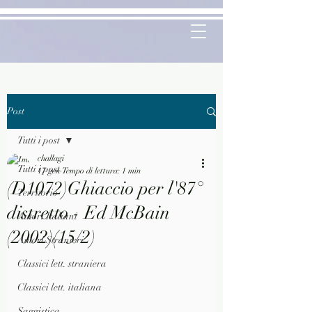
Post
Tutti i post
challagi
Tutti i post
17 gen
Tempo di lettura: 1 min
(D1072)Ghiaccio per l'87°
Territorio
distretto - Ed McBain
Autori Italiani
(2002)(15/2)
Autori Stranieri
Classici lett. straniera
Classici lett. italiana
Saggistica