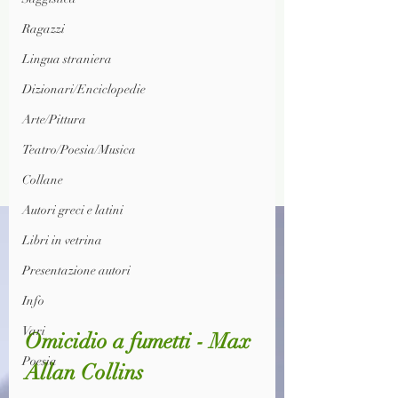
Ragazzi
Lingua straniera
Dizionari/Enciclopedie
Arte/Pittura
Teatro/Poesia/Musica
Collane
Autori greci e latini
Libri in vetrina
Presentazione autori
Info
Vari
Omicidio a fumetti - Max 
Poesia
Allan Collins