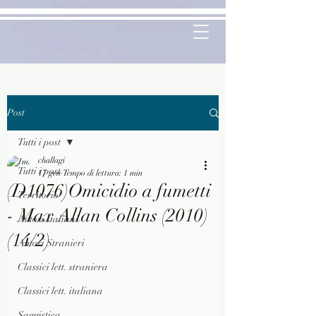
Post
Tutti i post
challagi
Tutti i post
17 gen
Tempo di lettura: 1 min
(D1076)Omicidio a fumetti
Territorio
- Max Allan Collins (2010)
Autori Italiani
(14/2)
Autori Stranieri
Classici lett. straniera
Classici lett. italiana
Saggistica