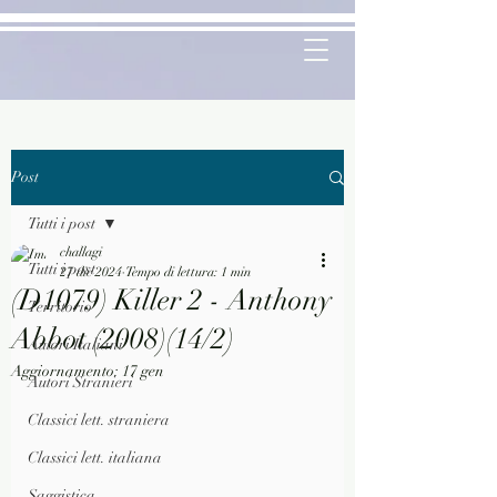
Post
Tutti i post
challagi
Tutti i post
27 dic 2024
Tempo di lettura: 1 min
(D1079) Killer 2 - Anthony
Territorio
Abbot (2008)(14/2)
Autori Italiani
Aggiornamento:
17 gen
Autori Stranieri
Classici lett. straniera
Classici lett. italiana
Saggistica