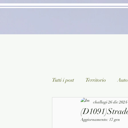
Tutti i post
Territorio
Autor
Classici lett. italiana
challagi
26 dic 2024
Sagg
(D1091)Strade
Aggiornamento:
17 gen
Arte/Pittura
Teatro/Poesi