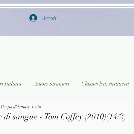
Accedi
i Italiani
Autori Stranieri
Classici lett. straniera
istica
Tempo di lettura: 1 min
Ragazzi
Lingua straniera
Dizionari/En
 di sangue - Tom Coffey (2010)(14/2)
a/Musica
Collane
Autori greci e latini
Libri in