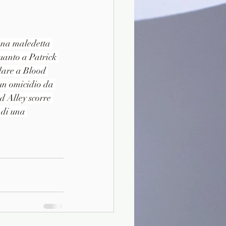
ona maledetta 
Quanto a Patrick 
dare a Blood 
un omicidio da 
d Alley scorre 
 di una 