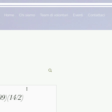
Home
Chi siamo
Team di volontari
Eventi
Contattaci
ciclopedie
9)(14/2)
 vetrina