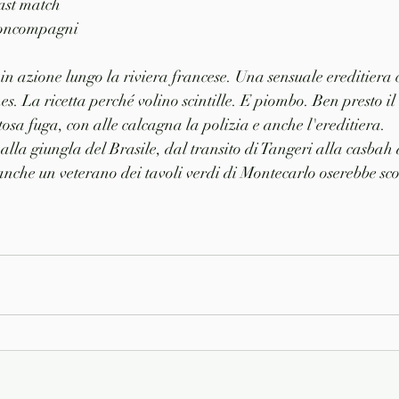
last match
Boncompagni
in azione lungo la riviera francese. Una sensuale ereditiera c
s. La ricetta perché volino scintille. E piombo. Ben presto il 
tosa fuga, con alle calcagna la polizia e anche l'ereditiera.
lla giungla del Brasile, dal transito di Tangeri alla casbah
anche un veterano dei tavoli verdi di Montecarlo oserebbe s