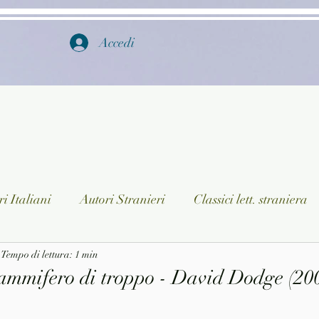
Accedi
i Italiani
Autori Stranieri
Classici lett. straniera
istica
Tempo di lettura: 1 min
Ragazzi
Lingua straniera
Dizionari/En
ammifero di troppo - David Dodge (200
a/Musica
Collane
Autori greci e latini
Libri in