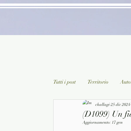
Tutti i post
Territorio
Autor
Classici lett. italiana
challagi
25 dic 2024
Sagg
(D1099) Un fi
Aggiornamento:
17 gen
Arte/Pittura
Teatro/Poesi