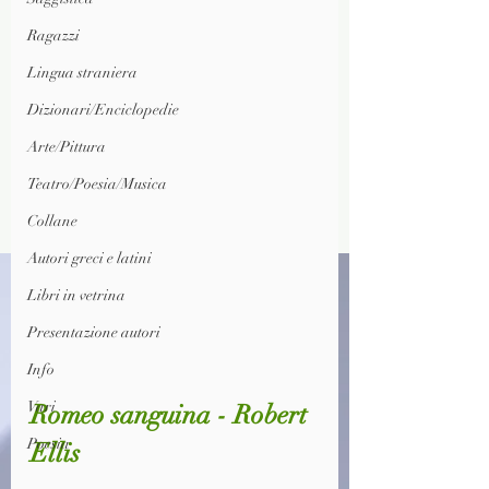
Ragazzi
Lingua straniera
Dizionari/Enciclopedie
Arte/Pittura
Teatro/Poesia/Musica
Collane
Autori greci e latini
Libri in vetrina
Presentazione autori
Info
Vari
Romeo sanguina - Robert 
Poesia
Ellis