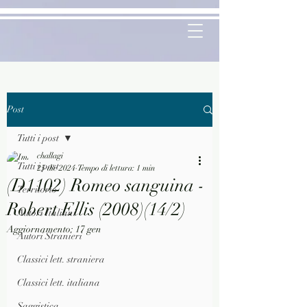
Post
Tutti i post
challagi
Tutti i post
25 dic 2024
Tempo di lettura: 1 min
(D1102) Romeo sanguina -
Territorio
Robert Ellis (2008)(14/2)
Autori Italiani
Aggiornamento:
17 gen
Autori Stranieri
Classici lett. straniera
Classici lett. italiana
Saggistica