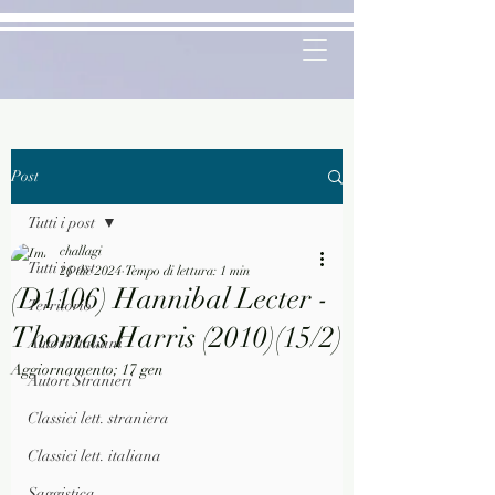
Post
Tutti i post
challagi
Tutti i post
26 dic 2024
Tempo di lettura: 1 min
(D1106) Hannibal Lecter -
Territorio
Thomas Harris (2010)(15/2)
Autori Italiani
Aggiornamento:
17 gen
Autori Stranieri
Classici lett. straniera
Classici lett. italiana
Saggistica