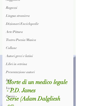
Ragazzi
Lingua straniera
Dizionari/Enciclopedie
Arte/Pittura
Teatro/Poesia/Musica
Collane
Autori greci e latini
Libri in vetrina
Presentazione autori
Info
Morte di un medico legale 
Vari
- P.D. James
Poesia
Serie 
(Adam Dalgliesh 