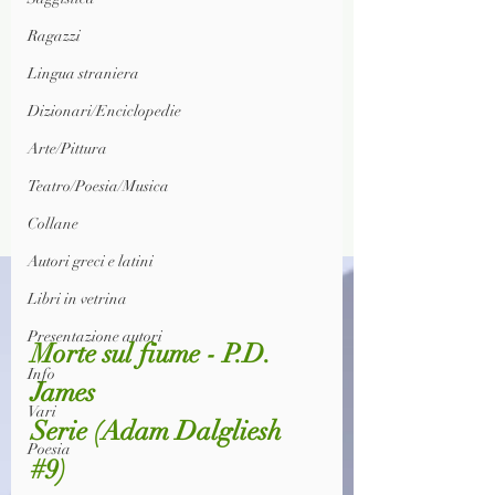
Ragazzi
Lingua straniera
Dizionari/Enciclopedie
Arte/Pittura
Teatro/Poesia/Musica
Collane
Autori greci e latini
Libri in vetrina
Presentazione autori
Morte sul fiume - P.D. 
Info
James
Vari
Serie 
(Adam Dalgliesh 
Poesia
#9)