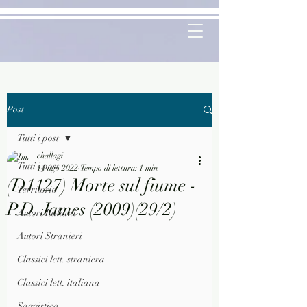
Post
Tutti i post
challagi
Tutti i post
14 ago 2022
Tempo di lettura: 1 min
(D1127) Morte sul fiume -
Territorio
P.D. James (2009)(29/2)
Autori Italiani
Autori Stranieri
Classici lett. straniera
Classici lett. italiana
Saggistica