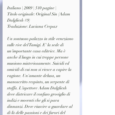
Italiano | 2009 | 510 pagine |
Titolo originale: Original Sin 
(Adam 
Dalgliesh #9)
Traduzione: Luciana Crepax
Un sontuoso palazzo in stile veneziano 
sulle rive del Tamigi. E' la sede di 
un'importante casa editrice. Ma è 
anche il luogo in cui troppe persone 
muoiono misteriosamente. Suicidi ed 
omicidi di cui non si riesce a capire la 
ragione. Un'amante delusa, un 
manoscritto respinto, un serpente di 
stoffa. L'ispettore Adam Dalgliesh 
deve districare il confuso groviglio di 
indizi e moventi che gli si para 
dinnanzi. Deve riuscire a guardare al 
di là delle passioni e dei furori del 