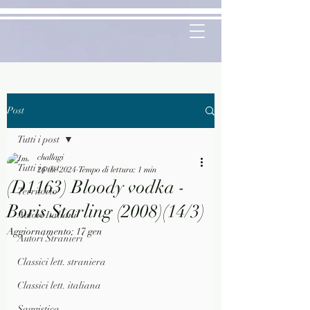
Post
Tutti i post
challagi
Tutti i post
26 dic 2024
Tempo di lettura: 1 min
(D1163) Bloody vodka -
Territorio
Boris Starling (2008)(14/3)
Autori Italiani
Aggiornamento:
17 gen
Autori Stranieri
Classici lett. straniera
Classici lett. italiana
Saggistica