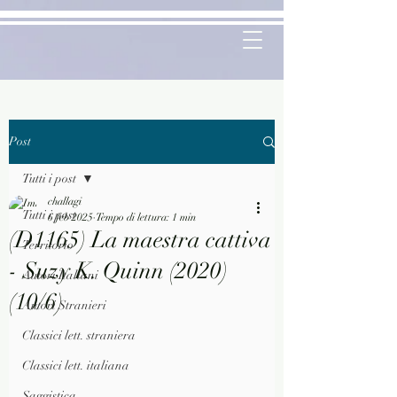
Post
Tutti i post
challagi
Tutti i post
6 feb 2025
Tempo di lettura: 1 min
(D1165) La maestra cattiva
Territorio
- Suzy K. Quinn (2020)
Autori Italiani
(10/6)
Autori Stranieri
Classici lett. straniera
Classici lett. italiana
Saggistica