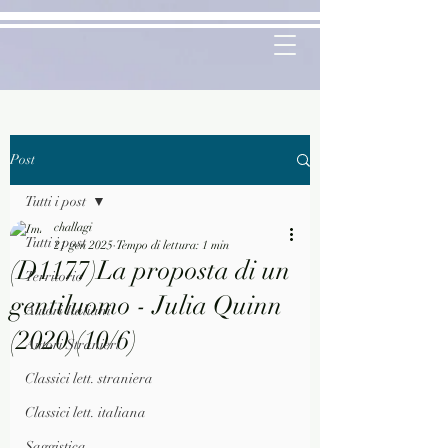
Post
Tutti i post
challagi
Tutti i post
21 gen 2025
Tempo di lettura: 1 min
(D1177)La proposta di un
Territorio
gentiluomo - Julia Quinn
Autori Italiani
(2020)(10/6)
Autori Stranieri
Classici lett. straniera
Classici lett. italiana
Saggistica