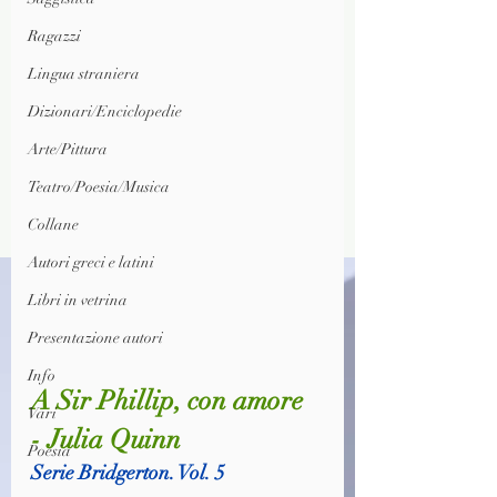
Ragazzi
Lingua straniera
Dizionari/Enciclopedie
Arte/Pittura
Teatro/Poesia/Musica
Collane
Autori greci e latini
Libri in vetrina
Presentazione autori
Info
A Sir Phillip, con amore 
Vari
- Julia Quinn
Poesia
Serie Bridgerton. Vol. 5