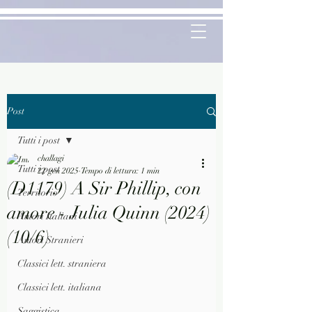
Post
Tutti i post
challagi
Tutti i post
22 gen 2025
Tempo di lettura: 1 min
(D1179) A Sir Phillip, con
Territorio
amore - Julia Quinn (2024)
Autori Italiani
(10/6)
Autori Stranieri
Classici lett. straniera
Classici lett. italiana
Saggistica