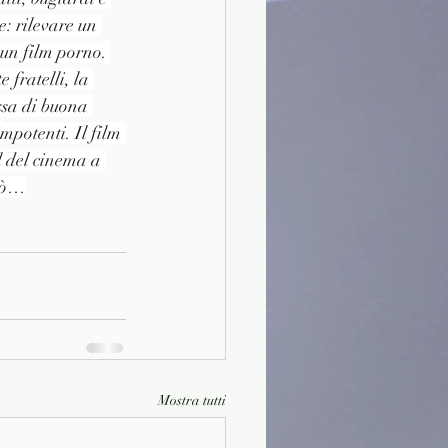
: rilevare un 
un film porno. 
 fratelli, la 
ssa di buona 
mpotenti. Il film 
l del cinema a 
erò…
Mostra tutti