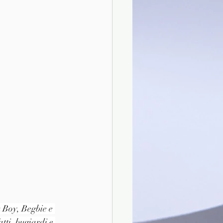
 Boy, Begbie e 
tti, bugiardi e 