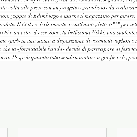
sta volta alle prese con un progetto «grandioso» da realizzare
rioni yuppie di Edimburgo e usarne il magazzino per girarvi 
palate. Il titolo è decisamente accattivante,Sette tr*** per sette
cchi e una star d'eccezione, la bellissima Nikki, una studente
e «girl» in una sauna a disposizione di vecchietti vogliosi e i
o che la «formidabile banda» decide di partecipare al festiva
zzurra. Proprio quando tutto sembra andare a gonfie vele, p