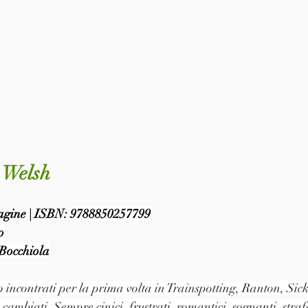
e Welsh
pagine | ISBN: 
9788850257799
o
Bocchiola
ncontrati per la prima volta in Trainspotting, Ranton, Sick
ambiati. Sempre cinici, frustrati, romantici, sognanti, strafa