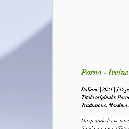
Porno - Irvin
Italiano | 2021 | 544 
Titolo originale: Porn
Traduzione: Massimo 
Da quando li avevamo i
Spud non sono affatto c