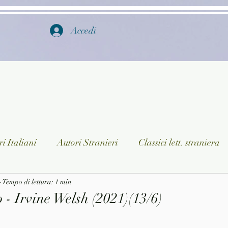
Accedi
i Italiani
Autori Stranieri
Classici lett. straniera
istica
Tempo di lettura: 1 min
Ragazzi
Lingua straniera
Dizionari/En
- Irvine Welsh (2021)(13/6)
a/Musica
Collane
Autori greci e latini
Libri in