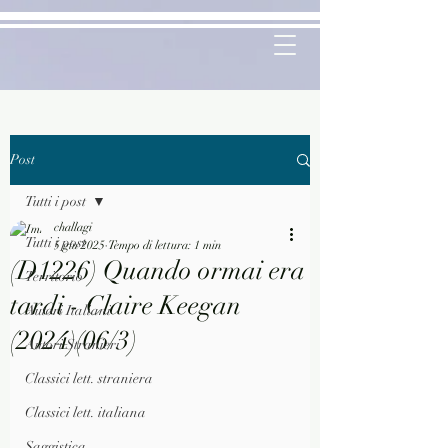
Post
Tutti i post
challagi
Tutti i post
5 giu 2025
Tempo di lettura: 1 min
(D1226) Quando ormai era
Territorio
tardi - Claire Keegan
Autori Italiani
(2024)(06/3)
Autori Stranieri
Classici lett. straniera
Classici lett. italiana
Saggistica