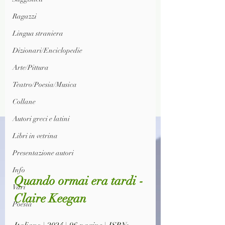
Ragazzi
Lingua straniera
Dizionari/Enciclopedie
Arte/Pittura
Teatro/Poesia/Musica
Collane
Autori greci e latini
Libri in vetrina
Presentazione autori
Info
Quando ormai era tardi - 
Vari
Claire Keegan
Poesia