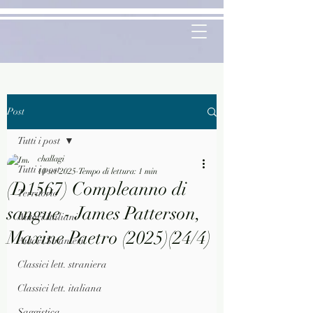
Post
Tutti i post
challagi
Tutti i post
10 set 2025
Tempo di lettura: 1 min
(D1567) Compleanno di
Territorio
sangue - James Patterson,
Autori Italiani
Maxine Paetro (2025)(24/4)
Autori Stranieri
Classici lett. straniera
Classici lett. italiana
Saggistica