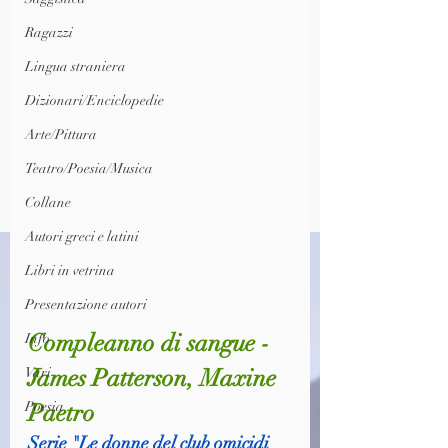
Ragazzi
Lingua straniera
Dizionari/Enciclopedie
Arte/Pittura
Teatro/Poesia/Musica
Collane
Autori greci e latini
Libri in vetrina
Presentazione autori
Compleanno di sangue - 
Info
James Patterson, Maxine 
Vari
Poesia
Paetro
Serie "Le donne del club omicidi 