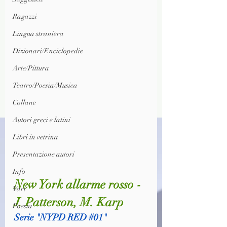
Ragazzi
Lingua straniera
Dizionari/Enciclopedie
Arte/Pittura
Teatro/Poesia/Musica
Collane
Autori greci e latini
Libri in vetrina
Presentazione autori
Info
New York allarme rosso - 
Vari
J. Patterson, M. Karp
Poesia
Serie "NYPD RED 
#01
"