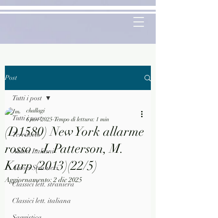
Post
Tutti i post
challagi
Tutti i post
6 nov 2025
Tempo di lettura: 1 min
(D1580) New York allarme
Territorio
rosso - J. Patterson, M.
Autori Italiani
Karp (2013)(22/5)
Autori Stranieri
Aggiornamento:
2 dic 2025
Classici lett. straniera
Classici lett. italiana
Saggistica