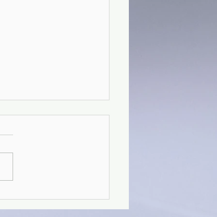
41)Un uomo pericoloso -
t Crais (2021)(03/4)