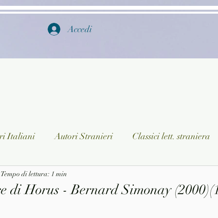
Accedi
i Italiani
Autori Stranieri
Classici lett. straniera
istica
Tempo di lettura: 1 min
Ragazzi
Lingua straniera
Dizionari/En
e di Horus - Bernard Simonay (2000)(1
a/Musica
Collane
Autori greci e latini
Libri in