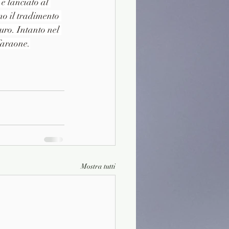
è lanciato al 
no il tradimento 
uro. Intanto nel 
faraone.
Mostra tutti