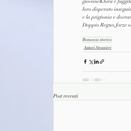
giovaneKhira è fuggita 
loro disperato insegui
e la prigionia e dovra
Doppio Regno,forze osc
Romanzo storico
Autori Stranieri
Post recenti