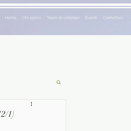
Home
Chi siamo
Team di volontari
Eventi
Contattaci
ciclopedie
2/1)
 vetrina