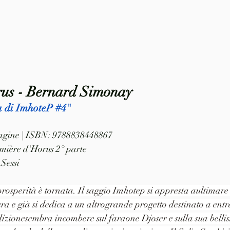
rus - Bernard Simonay
a di ImhoteP 
#4
"
 pagine | ISBN: 9788838448867
umière d'Horus 2° parte
Sessi
prosperità è tornata. Il saggio Imhotep si appresta aultimare 
cra e già si dedica a un altrogrande progetto destinato a entra
zionesembra incombere sul faraone Djoser e sulla sua bellis