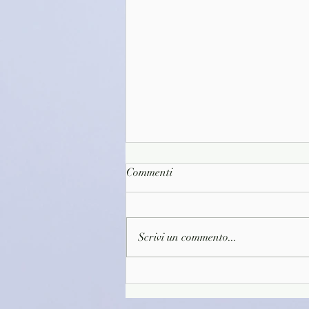
Commenti
Scrivi un commento...
(D1646)Il primo caffè della
giornata - Toshikazu
Kawaguchi (2022)(