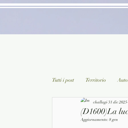
Tutti i post
Territorio
Autor
Classici lett. italiana
challagi
31 dic 2025
Sagg
(D1600)La luc
Aggiornamento:
8 gen
Arte/Pittura
Teatro/Poesi