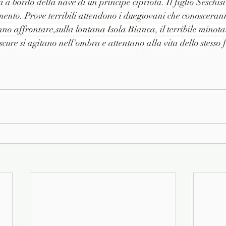
a bordo della nave di un principe cipriota. Il figlio Seschisi 
mento. Prove terribili attendono i duegiovani che conosceran
nno affrontare,sulla lontana Isola Bianca, il terribile minota
ure si agitano nell'ombra e attentano alla vita dello stesso 