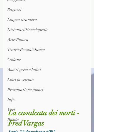
Ragazzi
Lingua straniera
Dizionari/Enciclopedie
Arte/Pittura
Teatro/Poesia/Musica
Collane
Autori greci e latini
Libri in vetrina
Presentazione autori
Info
Vari
La cavalcata dei morti - 
Poesia
Fred Vargas
Serie "
Adamsberg 
#09
"