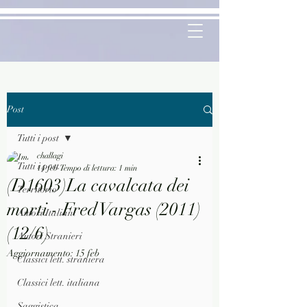
Post
Tutti i post
challagi
Tutti i post
14 feb
Tempo di lettura: 1 min
(D1603)La cavalcata dei
Territorio
morti - Fred Vargas (2011)
Autori Italiani
(12/6)
Autori Stranieri
Aggiornamento:
15 feb
Classici lett. straniera
Classici lett. italiana
Saggistica