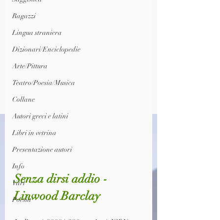
Ragazzi
Lingua straniera
Dizionari/Enciclopedie
Arte/Pittura
Teatro/Poesia/Musica
Collane
Autori greci e latini
Libri in vetrina
Presentazione autori
Info
Senza dirsi addio - 
Vari
Linwood Barclay
Poesia