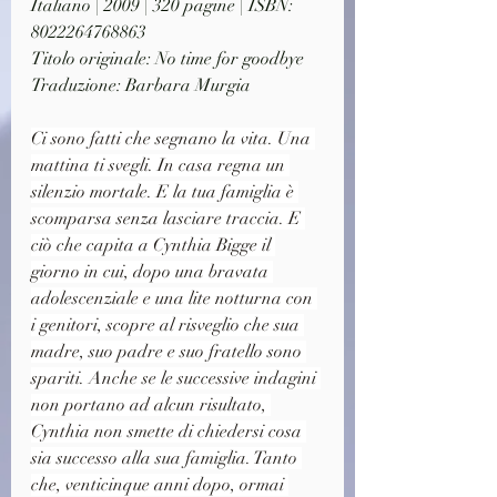
Italiano | 2009 | 320 pagine | ISBN: 
8022264768863
Titolo originale: No time for goodbye
Traduzione: Barbara Murgia
Ci sono fatti che segnano la vita. Una 
mattina ti svegli. In casa regna un 
silenzio mortale. E la tua famiglia è 
scomparsa senza lasciare traccia. E 
ciò che capita a Cynthia Bigge il 
giorno in cui, dopo una bravata 
adolescenziale e una lite notturna con 
i genitori, scopre al risveglio che sua 
madre, suo padre e suo fratello sono 
spariti. Anche se le successive indagini 
non portano ad alcun risultato, 
Cynthia non smette di chiedersi cosa 
sia successo alla sua famiglia. Tanto 
che, venticinque anni dopo, ormai 