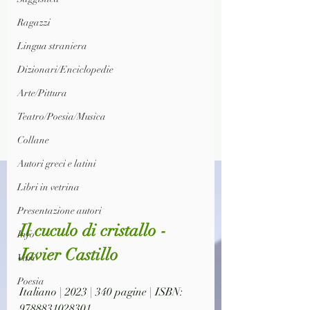
Ragazzi
Lingua straniera
Dizionari/Enciclopedie
Arte/Pittura
Teatro/Poesia/Musica
Collane
Autori greci e latini
Libri in vetrina
Presentazione autori
Il cuculo di cristallo - 
Info
Javier Castillo
Vari
Poesia
Italiano | 2023 | 340 pagine | ISBN: 
9788831028301 