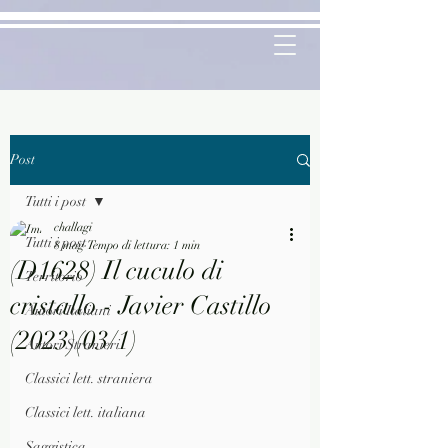
Post
Tutti i post
challagi
Tutti i post
8 mag
Tempo di lettura: 1 min
(D1628) Il cuculo di
Territorio
cristallo - Javier Castillo
Autori Italiani
(2023)(03/1)
Autori Stranieri
Classici lett. straniera
Classici lett. italiana
Saggistica