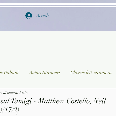
Accedi
i Italiani
Autori Stranieri
Classici lett. straniera
istica
 di lettura: 1 min
Ragazzi
Lingua straniera
Dizionari/En
sul Tamigi - Matthew Costello, Neil
)(17/2)
a/Musica
Collane
Autori greci e latini
Libri in