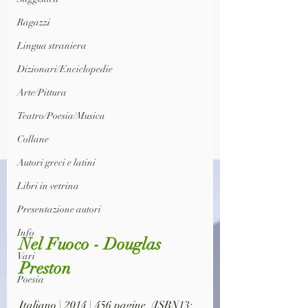
Ragazzi
Lingua straniera
Dizionari/Enciclopedie
Arte/Pittura
Teatro/Poesia/Musica
Collane
Autori greci e latini
Libri in vetrina
Presentazione autori
Info
Nel Fuoco - Douglas 
Vari
Preston
Poesia
Italiano | 2014 | 456 pagine  (ISBN13: 